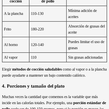
cocción
de pollo
Mínima adición de
A la plancha
110-130
aceites
Absorción de grasas del
Frito
180-220
aceite
Puedes limitar el uso de
Al horno
120-140
grasas
Al vapor
110
Sin grasas adicionadas
Elegir
métodos de cocción saludables
como al vapor o a la plancha
puede ayudarte a mantener un bajo contenido calórico.
4. Porciones y tamaño del plato
Muchas veces la cantidad que comemos es la variable que más
incide en las calorías totales. Por ejemplo, una
porción estándar de
pollo
suele ser de 100-150 gramos, pero si la porción es mayor, las