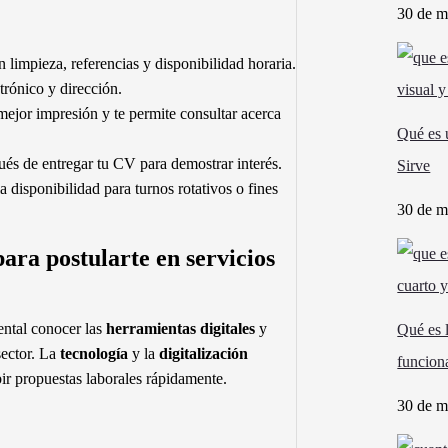
30 de m
 limpieza, referencias y disponibilidad horaria.
trónico y dirección.
ejor impresión y te permite consultar acerca
Qué es 
s de entregar tu CV para demostrar interés.
Sirve
disponibilidad para turnos rotativos o fines
30 de m
ara postularte en servicios
ental conocer las
herramientas digitales
y
Qué es 
sector. La
tecnología
y la
digitalización
funcion
ir propuestas laborales rápidamente.
30 de m