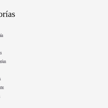
orías
ía
os
gías
s
rte
o