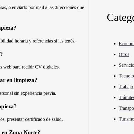
sas, o enviarlo por mail a las direcciones que
Categ
mpieza?
ilidad horaria y referencias si las tenés.
Econom
e?
Otros
Servici
s web para recibir CV digitales.
Tecnolo
jar en limpieza?
Trabajo
rsonal sin experiencia previa.
Trámite
mpieza?
Transpo
Turism
s, presentar certificado de salud.
a en Zona Norte?