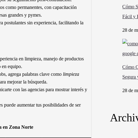
Cómo So
os como permanentes, con capacitación
resas grandes y pymes.
Fácil y
postulantes sin experiencia, facilitando la
28 de m
periencia en limpieza, manejo de productos
o en equipo.
Cómo Ge
bs, agrega palabras clave como
limpieza
Segura 
ara mejorar la búsqueda.
carte con las agencias para mostrar interés y
28 de m
s puede aumentar tus posibilidades de ser
Archi
za en Zona Norte