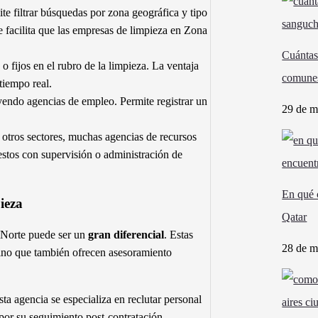
e filtrar búsquedas por zona geográfica y tipo
 facilita que las empresas de limpieza en Zona
Cuántas
 fijos en el rubro de la limpieza. La ventaja
comune
 tiempo real.
uyendo agencias de empleo. Permite registrar un
29 de m
otros sectores, muchas agencias de recursos
stos con supervisión o administración de
En qué 
ieza
Qatar
Norte puede ser un
gran diferencial
. Estas
28 de m
sino que también ofrecen asesoramiento
 agencia se especializa en reclutar personal
por su seguimiento post-contratación.